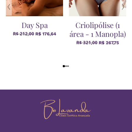
Day Spa
Criolipólise (1
área - 1 Manopla)
R$
212,00
R$
176,64
R$
321,00
R$
267,75