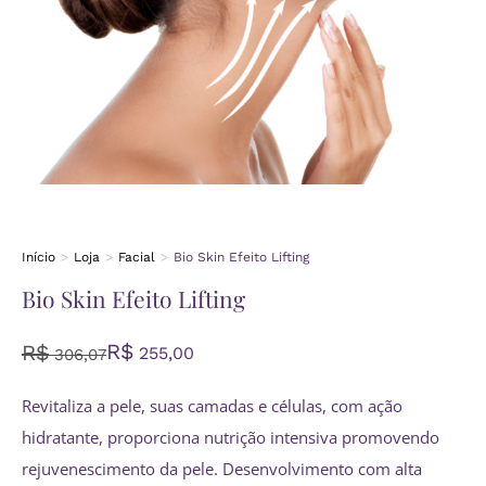
Início
Loja
Facial
Bio Skin Efeito Lifting
Você está aqui:
Bio Skin Efeito Lifting
R$
R$
255,00
306,07
Revitaliza a pele, suas camadas e células, com ação
hidratante, proporciona nutrição intensiva promovendo
rejuvenescimento da pele. Desenvolvimento com alta