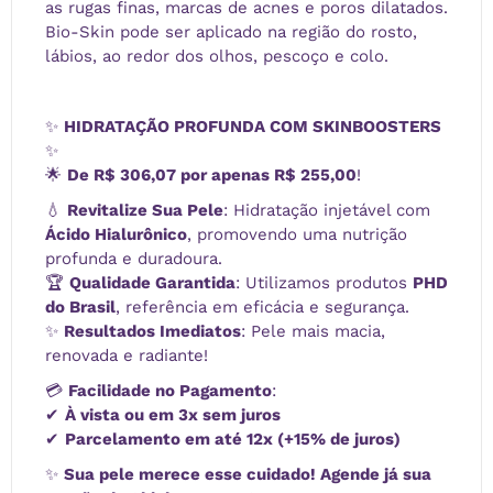
as rugas finas, marcas de acnes e poros dilatados.
Bio-Skin pode ser aplicado na região do rosto,
lábios, ao redor dos olhos, pescoço e colo.
✨
HIDRATAÇÃO PROFUNDA COM SKINBOOSTERS
✨
🌟
De R$ 306,07 por apenas R$ 255,00
!
💧
Revitalize Sua Pele
: Hidratação injetável com
Ácido Hialurônico
, promovendo uma nutrição
profunda e duradoura.
🏆
Qualidade Garantida
: Utilizamos produtos
PHD
do Brasil
, referência em eficácia e segurança.
✨
Resultados Imediatos
: Pele mais macia,
renovada e radiante!
💳
Facilidade no Pagamento
:
✔
À vista ou em 3x sem juros
✔
Parcelamento em até 12x (+15% de juros)
✨
Sua pele merece esse cuidado! Agende já sua